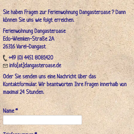
Sie haben Fragen zur Ferienwohnung Dangasteroase ? Dann
können Sie uns wie folgt erreichen.
Ferienwohnung Dangasteroase
Edo-Wiemken-Straße 2A
26316 Varel-Dangast
+49 (0) 4451 8081420
info[at]dangasteroase.de
Oder Sie senden uns eine Nachricht über das
Kontaktformular. Wir beantworten Ihre Fragen innerhalb von
maximal 24 Stunden.
Name *