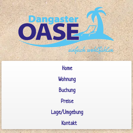
Zum
Inhalt
springen
Home
Wohnung
Buchung
Preise
Lage/Umgebung
Kontakt